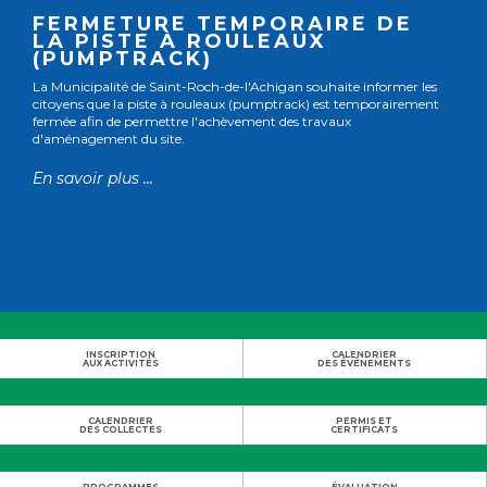
FERMETURE TEMPORAIRE DE
LA PISTE À ROULEAUX
(PUMPTRACK)
La Municipalité de Saint-Roch-de-l'Achigan souhaite informer les
citoyens que la piste à rouleaux (pumptrack) est temporairement
fermée afin de permettre l'achèvement des travaux
d'aménagement du site.
En savoir plus ...
INSCRIPTION
CALENDRIER
AUX ACTIVITÉS
DES ÉVÉNEMENTS
CALENDRIER
PERMIS ET
DES COLLECTES
CERTIFICATS