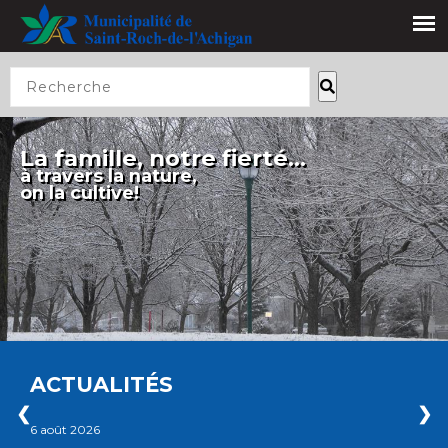
La famille, notre fierté...
à travers la nature,
on la cultive!
ACTUALITÉS
❮
❯
6 août 2026