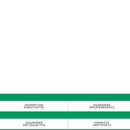
INSCRIPTION
CALENDRIER
AUX ACTIVITÉS
DES ÉVÉNEMENTS
CALENDRIER
PERMIS ET
DES COLLECTES
CERTIFICATS